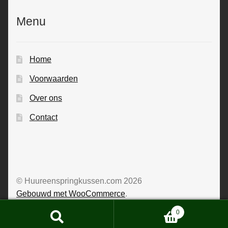
Menu
Home
Voorwaarden
Over ons
Contact
© Huureenspringkussen.com 2026
Gebouwd met WooCommerce
.
0
Zoeken
Zoeken