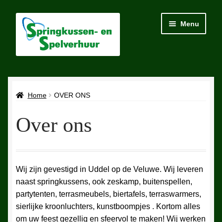
Ga
Ga
Menu
door
naar
naar
de
navigatie
inhoud
Home
Home
OVER ONS
Voorwaarden
Over ons
Over ons
Contact
Wij zijn gevestigd in Uddel op de Veluwe. Wij leveren
naast springkussens, ook zeskamp, buitenspellen,
partytenten, terrasmeubels, biertafels, terraswarmers,
sierlijke kroonluchters, kunstboompjes . Kortom alles
om uw feest gezellig en sfeervol te maken! Wij werken