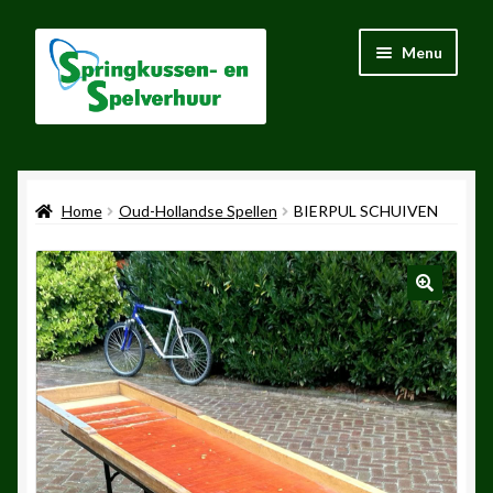
Ga
Ga
Menu
door
naar
naar
de
navigatie
inhoud
Home
Home
Oud-Hollandse Spellen
BIERPUL SCHUIVEN
Voorwaarden
Over ons
Contact