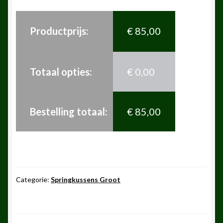
Productprijs:
€
85,00
Totaal opties:
€
0,00
Bestelling totaal:
€
85,00
Categorie:
Springkussens Groot