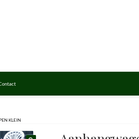
Home
Voorwaarden
Over ons
Cont
Contact
EN KLEIN
Aanhangwage